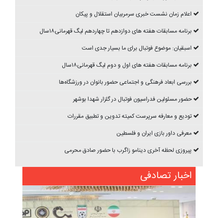
اعلام زمان نشست خبری سرمربیان استقلال و پیکان
برنامه مسابقات هفته های دوازدهم تا چهاردهم ليگ قهرمانی۱۸سال
اسبقیان: موضوع فوتبال برای ما بسیار جدی است
برنامه مسابقات هفته های اول و دوم ليگ قهرمانی۱۸سال
بررسی ابعاد فرهنگی و اجتماعی حضور بانوان در ورزشگاه‌ها
حضور مسئولین فدراسیون فوتبال در گلزار شهدا بوشهر
تودیع و معارفه سرپرست کمیته تدوین و تطبیق مقررات
معرفی داور بازی ایران و فلسطین
پیروزی لحظه آخری دینامو زاگرب با حضور صادق محرمی
اخبار تصادفی