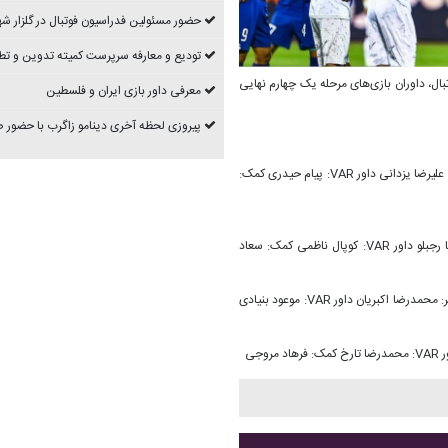
حضور مسئولین فدراسیون فوتبال در گلزار شه
تودیع و معارفه سرپرست کمیته تدوین و تط
ال، داوران بازی‌های مرحله یک چهارم نهایی
معرفی داور بازی ایران و فلسطین
پیروزی لحظه آخری دینامو زاگرب با حضور
داور: مرتضی منصوریان کمک‌ها: علیرضا ایلدروم، یعقوب سخندان، شاهین یزدانی ناظر: علیرضا یزدانی داور VAR: پیام حیدری کمک:
داور: وحید کاظمی کمک‌ها: علیرضا مرادی، علیرضا ممبنی، مهرداد خسروی ناظر: علیرضا رجبلو داور VAR: کوپال ناظمی کمک: سعاد
داور: سیدرضا مهدوی کمک‌ها: امیررضا آشور‌ماهانی، احد سلطانی و مسعود حقیقی ناظر: محمدرضا اکبریان داور VAR: موعود بنیادی
جی