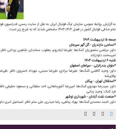
به گزارش روابط عمومی سازمان لیگ فوتبال ایران به نقل از سایت رسمی فدراسیون فوتب
جام حذفی فوتبال کشور در فصل ۱۴۰۴-۱۴۰۳ مشخص شدند که به شرح زیر است:
جمعه ۵ اردیبهشت ۱۴۰۴
*نساجی مازندران - گل گهر سیرجان
امیرمحمد داودزاده
شنبه ۶ اردیبهشت ۱۴۰۴
*ملوان بندرانزلی - سپاهان اصفهان
وفاپیشه
*استقلال تهران - پیکان
فرد کمک: وحید زمانی
*صنعت نفت آبادان - شهرداری نوشهر
داور: احمد محمدی کمک‌ها: بهزاد پناهی، رضا حیدری، علی سام ناظر: اسماعیل امری داور VAR: محمدرضا تارخ کمک: فرهاد مرو