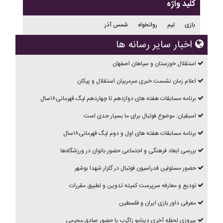
کلید واژه
بازی
تیم
روانخواه
شمس آذر
اخبار سایر رسانه ها
استقلال خوزستان و سپاهان اصفهان
اعلام زمان نشست خبری سرمربیان استقلال و پیکان
برنامه مسابقات هفته های دوازدهم تا چهاردهم ليگ قهرمانی۱۸سال
اسبقیان: موضوع فوتبال برای ما بسیار جدی است
برنامه مسابقات هفته های اول و دوم ليگ قهرمانی۱۸سال
بررسی ابعاد فرهنگی و اجتماعی حضور بانوان در ورزشگاه‌ها
حضور مسئولین فدراسیون فوتبال در گلزار شهدا بوشهر
تودیع و معارفه سرپرست کمیته تدوین و تطبیق مقررات
معرفی داور بازی ایران و فلسطین
پیروزی لحظه آخری دینامو زاگرب با حضور صادق محرمی