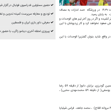
حضور مسئولین فدراسیون فوتبال در گلزار شه
به گزارش روابط عمومی سازمان لیگ فوتبال ایران، تیم فوتبال سپاهان ایران از ساعت ۱۹:۳۰ در ورزشگاه حمد امارات به مصاف
تودیع و معارفه سرپرست کمیته تدوین و تط
ک به پایان رسید.
 کشیده و اگر در روز آخر تیم های الوحدات و
معرفی داور بازی ایران و فلسطین
صعود نخواهد کرد و کار زردپوشان با این
پیروزی لحظه آخری دینامو زاگرب با حضور
یاز، شارجه امارات ۱۰ امتیاز و سپاهان ۷ امتیاز دارند. در واقع شاید بتوان گفتزیرا الوحدات با این
پیام نیازمند، محمدامین حزباوی، هادی محمدی( از دقیقه ۹۰ وحدت هنانوف) ، حسین گودرزی، برایان دابو( از دقیقه ۵۹ رضا
شکاری) ، مهدی لیوچی، محمد کریمی، کاوه رضایی( از دقیقه ۵۹ ابوبکر کامارا) ، آریا یوسفی( از دقیقه ۵۹ محمدمهدی محبی) ،
عبدالله افخوری ، عرفات ابراهیم ، دنیل آفانه ، عامر جاموس ، محمود شوکت( از دقیقه ۶۸ مروانه افلاح) ، محمد جاهد، فراس شیلبایا