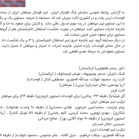
الوحدات اردن رفت و در کشوری ثالث میزبان شد که مسابقه با نتیجه مساوی یک بر ی
با این تساوی تیم سپاهان در رده سوم جدول باقی ماند و کارش برای صعود به اما و اگر
شارجه امارات مساوی کنند سپاهان در صورت شکست استقلال تاجیکستان هم از گروهش 
مساوی برای صعود خیلی خیلی سخت شد.
در دیگر مسابقه گروه تیم شارجه امروز تیم استقلال تاجیکستان را ۳ بر یک شکست داد.
در حال حاضر الوحدات یازده امت
تساوی صعودش به مرحله بعدی قطعی شد.
داور: رستم لطفولین( ازبکستان)
کمک داوران: سنجر یوسوپوف، علیشر اوسمانوف ( ازبکستان)
کارت زرد: محمود شوکت، عبدالله افخوری، مصطفی کمال ( الوحدات)
آریا یوسفی، جلال امیدیان( مربی) ( سپاهان)
کارت قرمز:
گل:شیلبایا( دقیقه ۴۳- پنالتی) برای الوحدات استیون انزونزی( دقیقه ۶۴) برای سپاهان
ترکیب تیم سپاهان ایران:
استیون انزونزی( از دقیقه ۹۰ جواد آقایی پور) ، صالح حردانی
سرمربی: جلال امیدیان
ترکیب تیم الوحدات اردن: