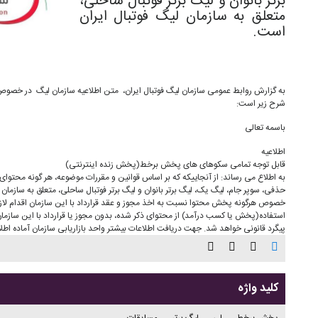
برتر بانوان و لیگ برتر فوتبال ساحلی،
متعلق به سازمان لیگ فوتبال ایران
است.
به گزارش روابط عمومی سازمان لیگ فوتبال ایران، متن اطلاعیه سازمان لیگ در خ
شرح زیر است:
باسمه تعالی
اطلاعیه
قابل توجه تمامی سکوهای های پخش برخط(پخش زنده اینترنتی)
به اطلاع می رساند: از آنجاییکه که بر اساس قوانین و مقررات موضوعه، هر گونه محتوای ت
حذفی، سوپر جام، لیگ یک، لیگ برتر بانوان و لیگ برتر فوتبال ساحلی، متعلق به سازما
خصوص هرگونه پخش محتوا نسبت به اخذ مجوز و عقد قرارداد با این سازمان اقدام لاز
استفاده(پخش یا کسب درآمد) از محتوای ذکر شده، بدون مجوز یا قرارداد با این سازم
پیگرد قانونی خواهد شد. جهت دریافت اطلاعات بیشتر واحد بازاریابی سازمان آماده اطل
کلید واژه
پخش یرخط
لی
لیگ برتر
مسایقات