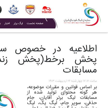
(current)
صفحه نخست
لیگ برتر
اخبار
ب
اطلاعیه در خصوص سک
پخش برخط(پخش زنده 
مسابقات
ساعت ۱۷:۰۷ چهار شنبه ۲۶ اردیبهشت ۱۴۰۳
بر اساس قوانین و مقررات موضوعه،
هر گونه محتوای تولید شده از
مسابقات لیگ برتر آقایان، جام
حذفی، سوپر جام، لیگ یک، لیگ