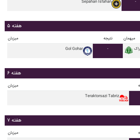
Sepahan Isfahan
-
هفته ۵
میهمان
نتیجه
میزبان
اراک
-
Gol Gohar
هفته ۶
ه
میزبان
Teraktorsazi Tabriz
هفته ۷
ه
میزبان