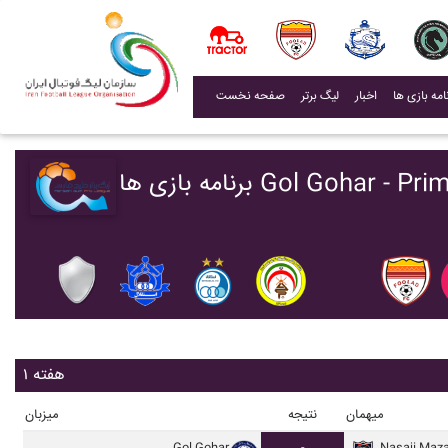
(current)
اخبار
لیگ برتر
صفحه نخست
Gol Gohar - Primier Leag
هفته ۱
میهمان
نتیجه
میزبان