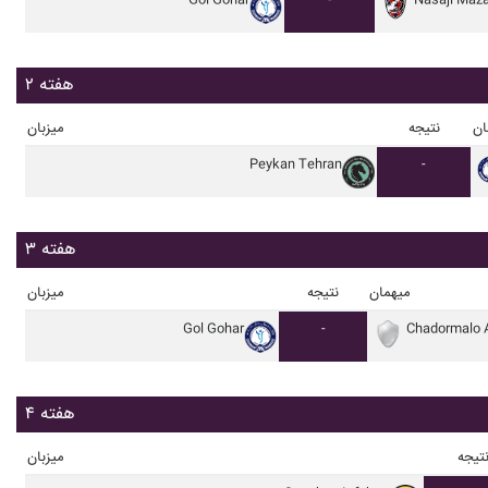
Gol Gohar
-
Nasaji Maz
هفته ۲
ان
نتیجه
میزبان
Peykan Tehran
-
هفته ۳
میهمان
نتیجه
میزبان
Gol Gohar
-
Chadormalo 
هفته ۴
تیجه
میزبان