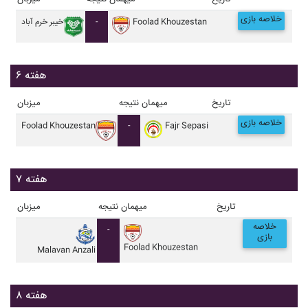
خلاصه بازی
Foolad Khouzestan
-
خيبر خرم آباد
هفته ۶
تاریخ
میهمان
نتیجه
میزبان
خلاصه بازی
Foolad Khouzestan
-
Fajr Sepasi
هفته ۷
تاریخ
میهمان
نتیجه
میزبان
خلاصه
-
بازی
Foolad Khouzestan
Malavan Anzali
هفته ۸