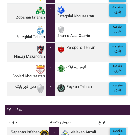
خلاصه
-
بازی
Esteghlal Khouzestan
Zobahan Isfahan
خلاصه
-
بازی
Shams Azar Qazvin
Esteghlal Tehran
خلاصه
-
Perspolis Tehran
بازی
Nasaji Mazandran
خلاصه
-
آلومينيوم اراک
بازی
Foolad Khouzestan
خلاصه
مس شهر بابک
-
Peykan Tehran
بازی
هفته ۱۲
تاریخ
میهمان
نتیجه
میزبان
خلاصه
Sepahan Isfahan
-
Malavan Anzali