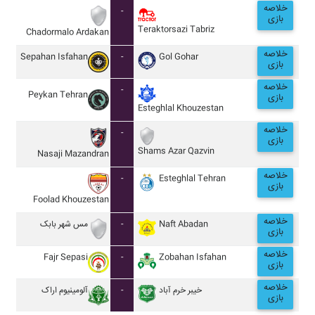
خلاصه
-
بازی
Teraktorsazi Tabriz
Chadormalo Ardakan
خلاصه
Sepahan Isfahan
-
Gol Gohar
بازی
خلاصه
-
Peykan Tehran
بازی
Esteghlal Khouzestan
خلاصه
-
بازی
Shams Azar Qazvin
Nasaji Mazandran
خلاصه
-
Esteghlal Tehran
بازی
Foolad Khouzestan
خلاصه
مس شهر بابک
-
Naft Abadan
بازی
خلاصه
Fajr Sepasi
-
Zobahan Isfahan
بازی
خلاصه
آلومينيوم اراک
-
خيبر خرم آباد
بازی