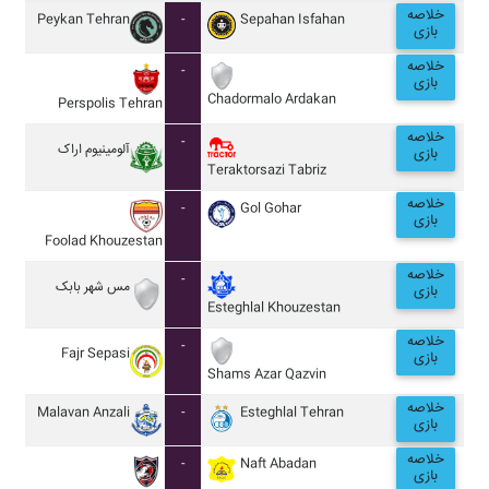
خلاصه
Peykan Tehran
-
Sepahan Isfahan
بازی
خلاصه
-
بازی
Chadormalo Ardakan
Perspolis Tehran
خلاصه
-
آلومينيوم اراک
بازی
Teraktorsazi Tabriz
خلاصه
-
Gol Gohar
بازی
Foolad Khouzestan
خلاصه
-
مس شهر بابک
بازی
Esteghlal Khouzestan
خلاصه
-
Fajr Sepasi
بازی
Shams Azar Qazvin
خلاصه
Malavan Anzali
-
Esteghlal Tehran
بازی
خلاصه
-
Naft Abadan
بازی