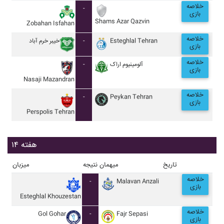
خلاصه
-
بازی
Shams Azar Qazvin
Zobahan Isfahan
خلاصه
خيبر خرم آباد
-
Esteghlal Tehran
بازی
خلاصه
-
آلومينيوم اراک
بازی
Nasaji Mazandran
خلاصه
-
Peykan Tehran
بازی
Perspolis Tehran
هفته ۱۴
تاریخ
میهمان
نتیجه
میزبان
خلاصه
-
Malavan Anzali
بازی
Esteghlal Khouzestan
خلاصه
Gol Gohar
-
Fajr Sepasi
بازی