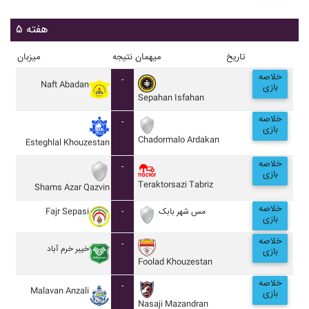
هفته ۵
تاریخ
میهمان
نتیجه
میزبان
خلاصه
-
Naft Abadan
بازی
Sepahan Isfahan
خلاصه
-
بازی
Chadormalo Ardakan
Esteghlal Khouzestan
خلاصه
-
بازی
Teraktorsazi Tabriz
Shams Azar Qazvin
خلاصه
Fajr Sepasi
-
مس شهر بابک
بازی
خلاصه
-
خيبر خرم آباد
بازی
Foolad Khouzestan
خلاصه
-
Malavan Anzali
بازی
Nasaji Mazandran