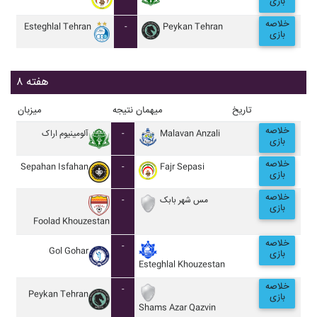
بازی
خلاصه
Esteghlal Tehran
-
Peykan Tehran
بازی
هفته ۸
تاریخ
میهمان
نتیجه
میزبان
خلاصه
آلومينيوم اراک
-
Malavan Anzali
بازی
خلاصه
Sepahan Isfahan
-
Fajr Sepasi
بازی
خلاصه
-
مس شهر بابک
بازی
Foolad Khouzestan
خلاصه
-
Gol Gohar
بازی
Esteghlal Khouzestan
خلاصه
-
Peykan Tehran
بازی
Shams Azar Qazvin