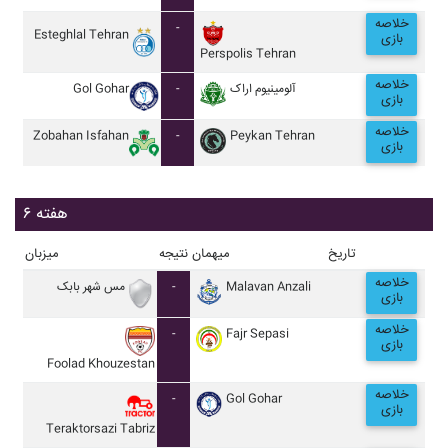
خلاصه
-
Esteghlal Tehran
بازی
Perspolis Tehran
خلاصه
Gol Gohar
-
آلومينيوم اراک
بازی
خلاصه
Zobahan Isfahan
-
Peykan Tehran
بازی
هفته ۶
تاریخ
میهمان
نتیجه
میزبان
خلاصه
مس شهر بابک
-
Malavan Anzali
بازی
خلاصه
-
Fajr Sepasi
بازی
Foolad Khouzestan
خلاصه
-
Gol Gohar
بازی
Teraktorsazi Tabriz