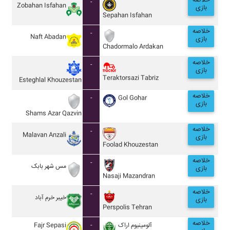
خلاصه
-
Zobahan Isfahan
بازی
Sepahan Isfahan
خلاصه
-
Naft Abadan
بازی
Chadormalo Ardakan
خلاصه
-
بازی
Teraktorsazi Tabriz
Esteghlal Khouzestan
خلاصه
-
Gol Gohar
بازی
Shams Azar Qazvin
خلاصه
-
Malavan Anzali
بازی
Foolad Khouzestan
خلاصه
-
مس شهر بابک
بازی
Nasaji Mazandran
خلاصه
-
خيبر خرم آباد
بازی
Perspolis Tehran
خلاصه
Fajr Sepasi
-
آلومينيوم اراک