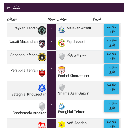
هفته ۱۰
تاریخ
میهمان
نتیجه
میزبان
خلاصه
Peykan Tehran
-
Malavan Anzali
بازی
خلاصه
Nasaji Mazandran
-
Fajr Sepasi
بازی
خلاصه
Sepahan Isfahan
-
مس شهر بابک
بازی
خلاصه
-
Perspolis Tehran
بازی
Foolad Khouzestan
خلاصه
-
بازی
Shams Azar Qazvin
Esteghlal Khouzestan
خلاصه
-
بازی
Esteghlal Tehran
Chadormalo Ardakan
خلاصه
-
Naft Abadan
بازی