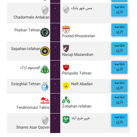
خلاصه
-
مس شهر بابک
بازی
Chadormalo Ardakan
خلاصه
-
Peykan Tehran
بازی
Foolad Khouzestan
خلاصه
-
Sepahan Isfahan
بازی
Nasaji Mazandran
خلاصه
-
آلومينيوم اراک
بازی
Perspolis Tehran
خلاصه
Esteghlal Tehran
-
Naft Abadan
بازی
خلاصه
-
بازی
Zobahan Isfahan
Teraktorsazi Tabriz
خلاصه
-
خيبر خرم آباد
بازی
Shams Azar Qazvin