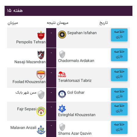
هفته ۱۵
تاریخ
میهمان
نتیجه
میزبان
خلاصه
-
Sepahan Isfahan
بازی
Perspolis Tehran
خلاصه
-
بازی
Chadormalo Ardakan
Nasaji Mazandran
خلاصه
-
بازی
Teraktorsazi Tabriz
Foolad Khouzestan
خلاصه
مس شهر بابک
-
Gol Gohar
بازی
خلاصه
-
Fajr Sepasi
بازی
Esteghlal Khouzestan
خلاصه
-
Malavan Anzali
بازی
Shams Azar Qazvin