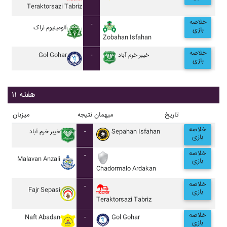
Teraktorsazi Tabriz
خلاصه
-
آلومينيوم اراک
بازی
Zobahan Isfahan
خلاصه
Gol Gohar
-
خيبر خرم آباد
بازی
هفته ۱۱
تاریخ
میهمان
نتیجه
میزبان
خلاصه
خيبر خرم آباد
-
Sepahan Isfahan
بازی
خلاصه
-
Malavan Anzali
بازی
Chadormalo Ardakan
خلاصه
-
Fajr Sepasi
بازی
Teraktorsazi Tabriz
خلاصه
Naft Abadan
-
Gol Gohar
بازی