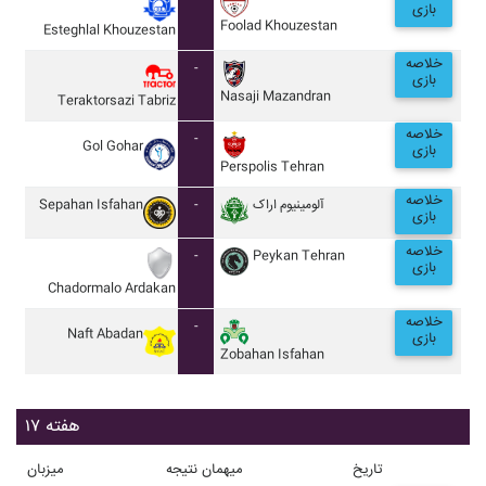
بازی
Foolad Khouzestan
Esteghlal Khouzestan
خلاصه
-
بازی
Nasaji Mazandran
Teraktorsazi Tabriz
خلاصه
-
Gol Gohar
بازی
Perspolis Tehran
خلاصه
Sepahan Isfahan
-
آلومينيوم اراک
بازی
خلاصه
-
Peykan Tehran
بازی
Chadormalo Ardakan
خلاصه
-
Naft Abadan
بازی
Zobahan Isfahan
هفته ۱۷
تاریخ
میهمان
نتیجه
میزبان