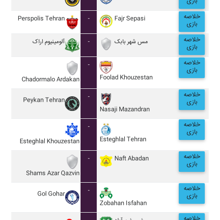
بازی
خلاصه
Perspolis Tehran
-
Fajr Sepasi
بازی
خلاصه
آلومينيوم اراک
-
مس شهر بابک
بازی
خلاصه
-
بازی
Foolad Khouzestan
Chadormalo Ardakan
خلاصه
-
Peykan Tehran
بازی
Nasaji Mazandran
خلاصه
-
بازی
Esteghlal Tehran
Esteghlal Khouzestan
خلاصه
-
Naft Abadan
بازی
Shams Azar Qazvin
خلاصه
-
Gol Gohar
بازی
Zobahan Isfahan
خلاصه