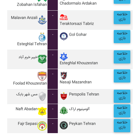
Chadormalo Ardakan
Zobahan Isfahan
خلاصه
-
Malavan Anzali
بازی
Teraktorsazi Tabriz
خلاصه
-
Gol Gohar
بازی
Esteghlal Tehran
خلاصه
-
خيبر خرم آباد
بازی
Esteghlal Khouzestan
خلاصه
-
بازی
Nasaji Mazandran
Foolad Khouzestan
خلاصه
مس شهر بابک
-
Perspolis Tehran
بازی
خلاصه
Naft Abadan
-
آلومينيوم اراک
بازی
خلاصه
Fajr Sepasi
-
Peykan Tehran
بازی