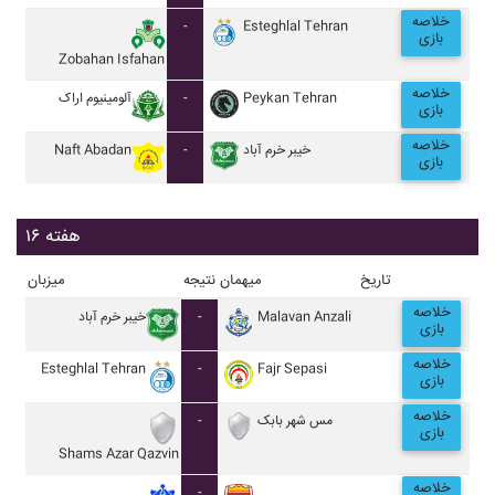
خلاصه
-
Esteghlal Tehran
بازی
Zobahan Isfahan
خلاصه
آلومينيوم اراک
-
Peykan Tehran
بازی
خلاصه
Naft Abadan
-
خيبر خرم آباد
بازی
هفته ۱۶
تاریخ
میهمان
نتیجه
میزبان
خلاصه
خيبر خرم آباد
-
Malavan Anzali
بازی
خلاصه
Esteghlal Tehran
-
Fajr Sepasi
بازی
خلاصه
-
مس شهر بابک
بازی
Shams Azar Qazvin
خلاصه
-