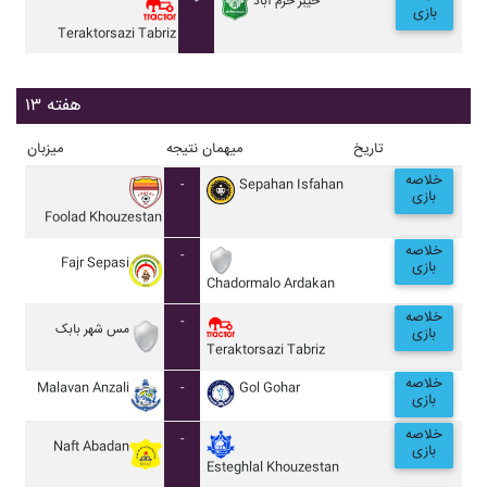
-
خيبر خرم آباد
بازی
Teraktorsazi Tabriz
هفته ۱۳
تاریخ
میهمان
نتیجه
میزبان
خلاصه
-
Sepahan Isfahan
بازی
Foolad Khouzestan
خلاصه
-
Fajr Sepasi
بازی
Chadormalo Ardakan
خلاصه
-
مس شهر بابک
بازی
Teraktorsazi Tabriz
خلاصه
Malavan Anzali
-
Gol Gohar
بازی
خلاصه
-
Naft Abadan
بازی
Esteghlal Khouzestan