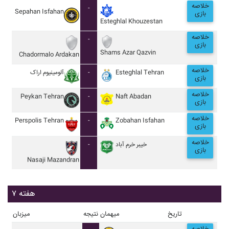
خلاصه
-
Sepahan Isfahan
بازی
Esteghlal Khouzestan
خلاصه
-
بازی
Shams Azar Qazvin
Chadormalo Ardakan
خلاصه
آلومينيوم اراک
-
Esteghlal Tehran
بازی
خلاصه
Peykan Tehran
-
Naft Abadan
بازی
خلاصه
Perspolis Tehran
-
Zobahan Isfahan
بازی
خلاصه
-
خيبر خرم آباد
بازی
Nasaji Mazandran
هفته ۷
تاریخ
میهمان
نتیجه
میزبان