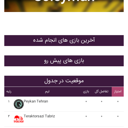
آخرین بازی های انجام شده
بازی های پیش رو
موقعیت در جدول
امتیاز
تفاضل گل
بازی
تیم
رتبه
۱
Peykan Tehran
۰
۰
۰
۲
Teraktorsazi Tabriz
۰
۰
۰