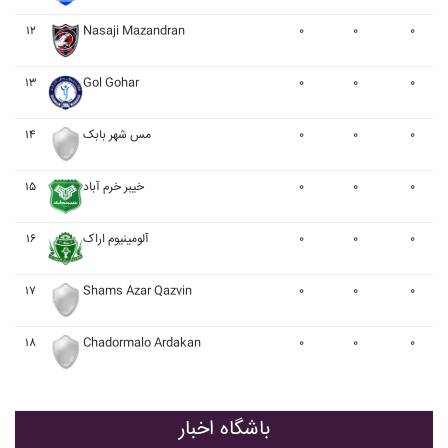
۱۲
Nasaji Mazandran
۰
۰
۰
۱۳
Gol Gohar
۰
۰
۰
۰
۰
۰
مس شهر بابک
۱۴
۰
۰
۰
خيبر خرم آباد
۱۵
۰
۰
۰
آلومينيوم اراک
۱۶
۱۷
Shams Azar Qazvin
۰
۰
۰
۱۸
Chadormalo Ardakan
۰
۰
۰
باشگاه اخبار