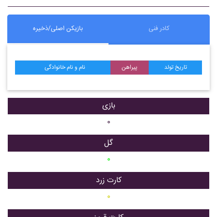
کادر فنی
بازیکن اصلی/ذخیره
تاریخ تولد
پیراهن
نام و نام خانوادگی
بازی
۰
گل
۰
کارت زرد
۰