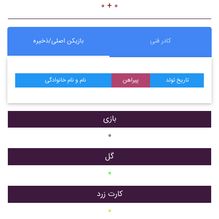
۰ + ۰
کادر فنی
بازیکن اصلی/ذخیره
تاریخ تولد
پیراهن
نام و نام خانوادگی
بازی
۰
گل
۰
کارت زرد
۰