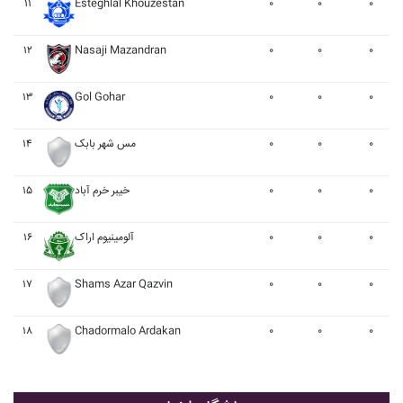
۱۱
Esteghlal Khouzestan
۰
۰
۰
۱۲
Nasaji Mazandran
۰
۰
۰
۱۳
Gol Gohar
۰
۰
۰
۱۴
مس شهر بابک
۰
۰
۰
۱۵
خيبر خرم آباد
۰
۰
۰
۱۶
آلومينيوم اراک
۰
۰
۰
۱۷
Shams Azar Qazvin
۰
۰
۰
۱۸
Chadormalo Ardakan
۰
۰
۰