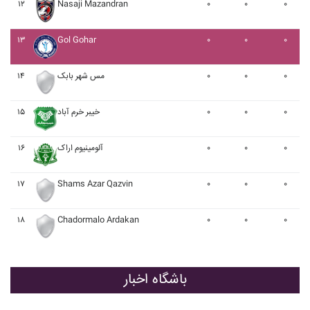
۱۲
Nasaji Mazandran
۰
۰
۰
۱۳
Gol Gohar
۰
۰
۰
۱۴
مس شهر بابک
۰
۰
۰
۱۵
خيبر خرم آباد
۰
۰
۰
۱۶
آلومينيوم اراک
۰
۰
۰
۱۷
Shams Azar Qazvin
۰
۰
۰
۱۸
Chadormalo Ardakan
۰
۰
۰
باشگاه اخبار