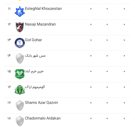
۱۱
Esteghlal Khouzestan
۰
۰
۰
۱۲
Nasaji Mazandran
۰
۰
۰
۱۳
Gol Gohar
۰
۰
۰
۱۴
مس شهر بابک
۰
۰
۰
۱۵
خيبر خرم آباد
۰
۰
۰
۱۶
آلومينيوم اراک
۰
۰
۰
۱۷
Shams Azar Qazvin
۰
۰
۰
۱۸
Chadormalo Ardakan
۰
۰
۰