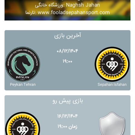
ورزشگاه خانگی: Naghsh Jahan
تارنما: www.fooladsepahansport.com
آخرین بازی
۰۸/۱۲/۱۴۰۴
۱۹:۰۰
Peykan Tehran
Sepahan Isfahan
بازی پیش رو
۱۶/۱۲/۱۴۰۴
زمان ۱۹:۰۰