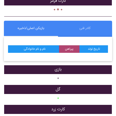
کارت قرمز
۰ + ۰
کادر فنی
بازیکن اصلی/ذخیره
تاریخ تولد
پیراهن
نام و نام خانوادگی
بازی
۰
گل
۰
کارت زرد