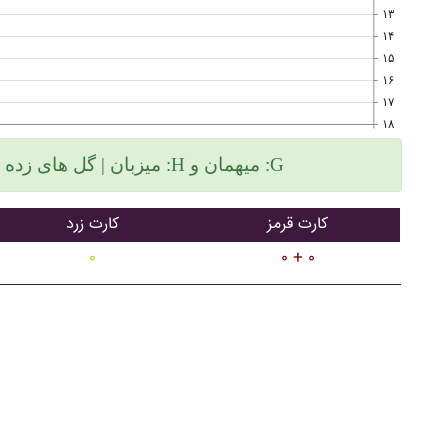
۱۳
۱۴
۱۵
۱۶
۱۷
۱۸
میزبان | گل های زده سمت چپ و گلهای خورده سمت راست :H میهمان و :G
کارت قرمز
کارت زرد
۰
۰ + ۰