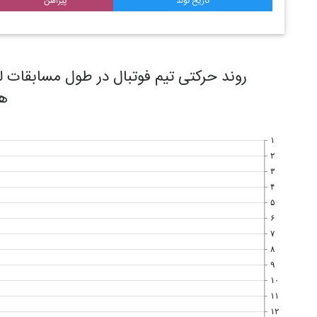
تاریخ تولد
پیراهن
هف
۱
۲
۳
۴
۵
۶
۷
۸
۹
۱۰
۱۱
۱۲