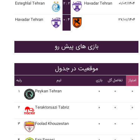
Esteghlal Tehran
۲ : ۲
Havadar Tehran
۰۱/۰۲/۱۴۰۴
Havadar Tehran
۰ : ۴
۲۷/۰۱/۱۴۰۴
بازی های پیش رو
موقعیت در جدول
امتیاز
تفاضل گل
بازی
تیم
رتبه
۱
Peykan Tehran
۰
۰
۰
۲
Teraktorsazi Tabriz
۰
۰
۰
۳
Foolad Khouzestan
۰
۰
۰