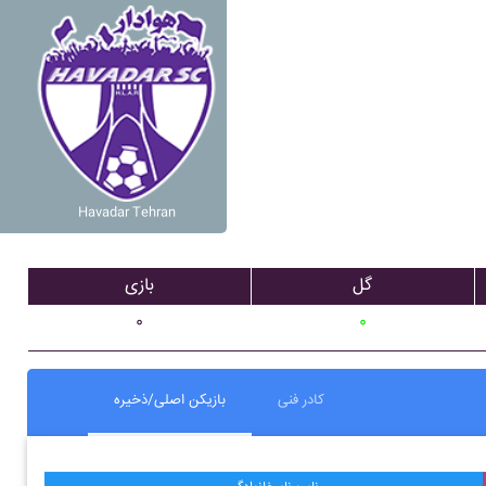
Havadar Tehran
گل
بازی
۰
۰
کادر فنی
بازیکن اصلی/ذخیره