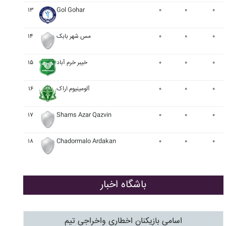
۱۳
Gol Gohar
۰
۰
۰
۰
۰
۰
مس شهر بابک
۱۴
۰
۰
۰
خيبر خرم آباد
۱۵
۰
۰
۰
آلومينيوم اراک
۱۶
۱۷
Shams Azar Qazvin
۰
۰
۰
۱۸
Chadormalo Ardakan
۰
۰
۰
باشگاه اخبار
اسامی بازیکنان اخطاری واخراجی تیم