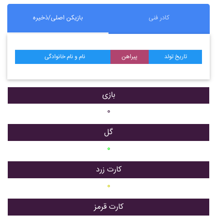
کادر فنی
بازیکن اصلی/ذخیره
تاریخ تولد
پیراهن
نام و نام خانوادگی
بازی
۰
گل
۰
کارت زرد
۰
کارت قرمز