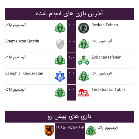
آخرین بازی های انجام شده
Peykan Tehran
۱ : ۱
آلومينيوم اراک
آلومينيوم اراک
۰ : ۰
Shams Azar Qazvin
Zobahan Isfahan
۱ : ۰
آلومينيوم اراک
آلومينيوم اراک
۱ : ۱
Esteghlal Khouzestan
Teraktorsazi Tabriz
۰ : ۱
آلومينيوم اراک
بازی های پیش رو
آلومينيوم اراک
۱۸:۴۵ - ۰۹/۱۲/۱۴۰۴