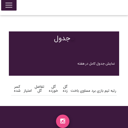
جدول
نمایش جدول کامل در هفته
گل
گل
تفاضل
کسر
رتبه
تیم
بازی
برد
مساوی
باخت
زده
خورده
گل
امتیاز
شده