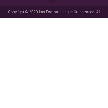
Copyright © 2020 Iran Football League Organization. All
rights reserved.
تمامي حقوق مادي و معنوي این وب سایت متعلق به سازمان لیگ فوتبال
ایران می باشد