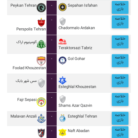
خلاصه
Peykan Tehran
-
Sepahan Isfahan
بازی
خلاصه
-
بازی
Chadormalo Ardakan
Perspolis Tehran
خلاصه
-
آلومينيوم اراک
بازی
Teraktorsazi Tabriz
خلاصه
-
Gol Gohar
بازی
Foolad Khouzestan
خلاصه
-
مس شهر بابک
بازی
Esteghlal Khouzestan
خلاصه
-
Fajr Sepasi
بازی
Shams Azar Qazvin
خلاصه
Malavan Anzali
-
Esteghlal Tehran
بازی
خلاصه
-
Naft Abadan
بازی