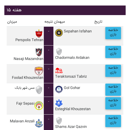
هفته ۱۵
تاریخ
میهمان
نتیجه
میزبان
خلاصه
-
Sepahan Isfahan
بازی
Perspolis Tehran
خلاصه
-
بازی
Chadormalo Ardakan
Nasaji Mazandran
خلاصه
-
بازی
Teraktorsazi Tabriz
Foolad Khouzestan
خلاصه
مس شهر بابک
-
Gol Gohar
بازی
خلاصه
-
Fajr Sepasi
بازی
Esteghlal Khouzestan
خلاصه
-
Malavan Anzali
بازی
Shams Azar Qazvin