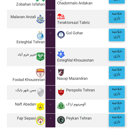
Chadormalo Ardakan
Zobahan Isfahan
خلاصه
-
Malavan Anzali
بازی
Teraktorsazi Tabriz
خلاصه
-
Gol Gohar
بازی
Esteghlal Tehran
خلاصه
-
خيبر خرم آباد
بازی
Esteghlal Khouzestan
خلاصه
-
بازی
Nasaji Mazandran
Foolad Khouzestan
خلاصه
مس شهر بابک
-
Perspolis Tehran
بازی
خلاصه
Naft Abadan
-
آلومينيوم اراک
بازی
خلاصه
Fajr Sepasi
-
Peykan Tehran
بازی