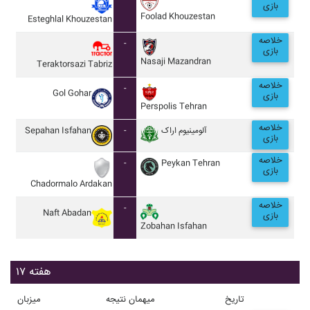
بازی
Foolad Khouzestan
Esteghlal Khouzestan
خلاصه
-
بازی
Nasaji Mazandran
Teraktorsazi Tabriz
خلاصه
-
Gol Gohar
بازی
Perspolis Tehran
خلاصه
Sepahan Isfahan
-
آلومينيوم اراک
بازی
خلاصه
-
Peykan Tehran
بازی
Chadormalo Ardakan
خلاصه
-
Naft Abadan
بازی
Zobahan Isfahan
هفته ۱۷
تاریخ
میهمان
نتیجه
میزبان