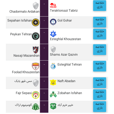
خلاصه
-
بازی
Teraktorsazi Tabriz
Chadormalo Ardakan
خلاصه
Sepahan Isfahan
-
Gol Gohar
بازی
خلاصه
-
Peykan Tehran
بازی
Esteghlal Khouzestan
خلاصه
-
بازی
Shams Azar Qazvin
Nasaji Mazandran
خلاصه
-
Esteghlal Tehran
بازی
Foolad Khouzestan
خلاصه
مس شهر بابک
-
Naft Abadan
بازی
خلاصه
Fajr Sepasi
-
Zobahan Isfahan
بازی
خلاصه
آلومينيوم اراک
-
خيبر خرم آباد
بازی