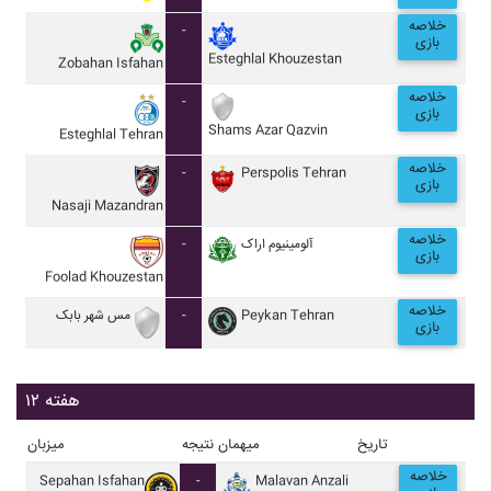
خلاصه
-
بازی
Esteghlal Khouzestan
Zobahan Isfahan
خلاصه
-
بازی
Shams Azar Qazvin
Esteghlal Tehran
خلاصه
-
Perspolis Tehran
بازی
Nasaji Mazandran
خلاصه
-
آلومينيوم اراک
بازی
Foolad Khouzestan
خلاصه
مس شهر بابک
-
Peykan Tehran
بازی
هفته ۱۲
تاریخ
میهمان
نتیجه
میزبان
خلاصه
Sepahan Isfahan
-
Malavan Anzali