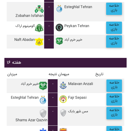
خلاصه
-
Esteghlal Tehran
بازی
Zobahan Isfahan
خلاصه
آلومينيوم اراک
-
Peykan Tehran
بازی
خلاصه
Naft Abadan
-
خيبر خرم آباد
بازی
هفته ۱۶
تاریخ
میهمان
نتیجه
میزبان
خلاصه
خيبر خرم آباد
-
Malavan Anzali
بازی
خلاصه
Esteghlal Tehran
-
Fajr Sepasi
بازی
خلاصه
-
مس شهر بابک
بازی
Shams Azar Qazvin
خلاصه
-