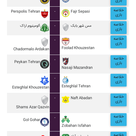
بازی
خلاصه
Perspolis Tehran
-
Fajr Sepasi
بازی
خلاصه
آلومينيوم اراک
-
مس شهر بابک
بازی
خلاصه
-
بازی
Foolad Khouzestan
Chadormalo Ardakan
خلاصه
-
Peykan Tehran
بازی
Nasaji Mazandran
خلاصه
-
بازی
Esteghlal Tehran
Esteghlal Khouzestan
خلاصه
-
Naft Abadan
بازی
Shams Azar Qazvin
خلاصه
-
Gol Gohar
بازی
Zobahan Isfahan
خلاصه