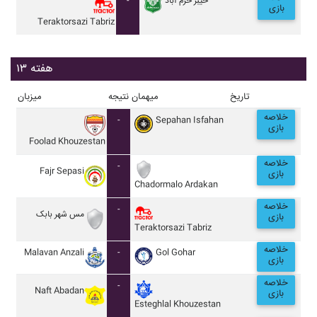
-
خيبر خرم آباد
بازی
Teraktorsazi Tabriz
هفته ۱۳
تاریخ
میهمان
نتیجه
میزبان
خلاصه
-
Sepahan Isfahan
بازی
Foolad Khouzestan
خلاصه
-
Fajr Sepasi
بازی
Chadormalo Ardakan
خلاصه
-
مس شهر بابک
بازی
Teraktorsazi Tabriz
خلاصه
Malavan Anzali
-
Gol Gohar
بازی
خلاصه
-
Naft Abadan
بازی
Esteghlal Khouzestan