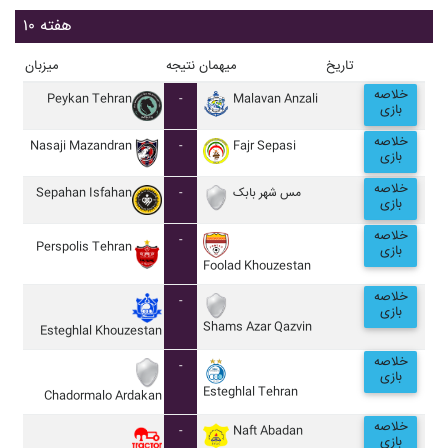
هفته ۱۰
تاریخ
میهمان
نتیجه
میزبان
خلاصه
Peykan Tehran
-
Malavan Anzali
بازی
خلاصه
Nasaji Mazandran
-
Fajr Sepasi
بازی
خلاصه
Sepahan Isfahan
-
مس شهر بابک
بازی
خلاصه
-
Perspolis Tehran
بازی
Foolad Khouzestan
خلاصه
-
بازی
Shams Azar Qazvin
Esteghlal Khouzestan
خلاصه
-
بازی
Esteghlal Tehran
Chadormalo Ardakan
خلاصه
-
Naft Abadan
بازی