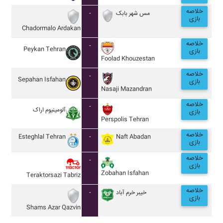
خلاصه
-
مس شهر بابک
بازی
Chadormalo Ardakan
خلاصه
-
Peykan Tehran
بازی
Foolad Khouzestan
خلاصه
-
Sepahan Isfahan
بازی
Nasaji Mazandran
خلاصه
-
آلومينيوم اراک
بازی
Perspolis Tehran
خلاصه
Esteghlal Tehran
-
Naft Abadan
بازی
خلاصه
-
بازی
Zobahan Isfahan
Teraktorsazi Tabriz
خلاصه
-
خيبر خرم آباد
بازی
Shams Azar Qazvin