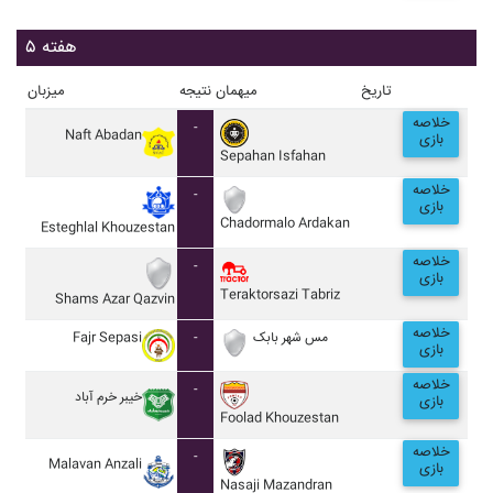
هفته ۵
تاریخ
میهمان
نتیجه
میزبان
خلاصه
-
Naft Abadan
بازی
Sepahan Isfahan
خلاصه
-
بازی
Chadormalo Ardakan
Esteghlal Khouzestan
خلاصه
-
بازی
Teraktorsazi Tabriz
Shams Azar Qazvin
خلاصه
Fajr Sepasi
-
مس شهر بابک
بازی
خلاصه
-
خيبر خرم آباد
بازی
Foolad Khouzestan
خلاصه
-
Malavan Anzali
بازی
Nasaji Mazandran