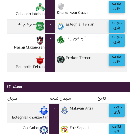
خلاصه
-
بازی
Shams Azar Qazvin
Zobahan Isfahan
خلاصه
خيبر خرم آباد
-
Esteghlal Tehran
بازی
خلاصه
-
آلومينيوم اراک
بازی
Nasaji Mazandran
خلاصه
-
Peykan Tehran
بازی
Perspolis Tehran
هفته ۱۴
تاریخ
میهمان
نتیجه
میزبان
خلاصه
-
Malavan Anzali
بازی
Esteghlal Khouzestan
خلاصه
Gol Gohar
-
Fajr Sepasi
بازی