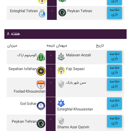
بازی
خلاصه
Esteghlal Tehran
-
Peykan Tehran
بازی
هفته ۸
تاریخ
میهمان
نتیجه
میزبان
خلاصه
آلومينيوم اراک
-
Malavan Anzali
بازی
خلاصه
Sepahan Isfahan
-
Fajr Sepasi
بازی
خلاصه
-
مس شهر بابک
بازی
Foolad Khouzestan
خلاصه
-
Gol Gohar
بازی
Esteghlal Khouzestan
خلاصه
-
Peykan Tehran
بازی
Shams Azar Qazvin