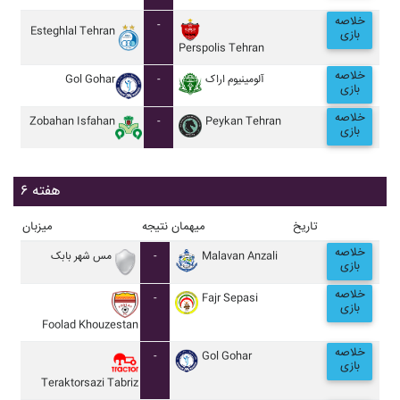
خلاصه
-
Esteghlal Tehran
بازی
Perspolis Tehran
خلاصه
Gol Gohar
-
آلومينيوم اراک
بازی
خلاصه
Zobahan Isfahan
-
Peykan Tehran
بازی
هفته ۶
تاریخ
میهمان
نتیجه
میزبان
خلاصه
مس شهر بابک
-
Malavan Anzali
بازی
خلاصه
-
Fajr Sepasi
بازی
Foolad Khouzestan
خلاصه
-
Gol Gohar
بازی
Teraktorsazi Tabriz