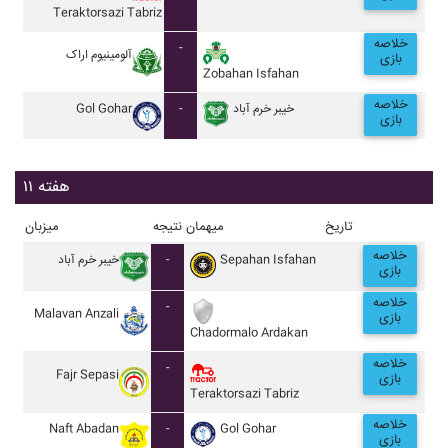
Teraktorsazi Tabriz
خلاصه
-
آلومينيوم اراک
بازی
Zobahan Isfahan
خلاصه
Gol Gohar
-
خيبر خرم آباد
بازی
هفته ۱۱
تاریخ
میهمان
نتیجه
میزبان
خلاصه
خيبر خرم آباد
-
Sepahan Isfahan
بازی
خلاصه
-
Malavan Anzali
بازی
Chadormalo Ardakan
خلاصه
-
Fajr Sepasi
بازی
Teraktorsazi Tabriz
خلاصه
Naft Abadan
-
Gol Gohar
بازی