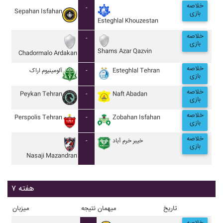
خلاصه
-
Sepahan Isfahan
بازی
Esteghlal Khouzestan
خلاصه
-
بازی
Shams Azar Qazvin
Chadormalo Ardakan
خلاصه
آلومينيوم اراک
-
Esteghlal Tehran
بازی
خلاصه
Peykan Tehran
-
Naft Abadan
بازی
خلاصه
Perspolis Tehran
-
Zobahan Isfahan
بازی
خلاصه
-
خيبر خرم آباد
بازی
Nasaji Mazandran
هفته ۷
تاریخ
میهمان
نتیجه
میزبان