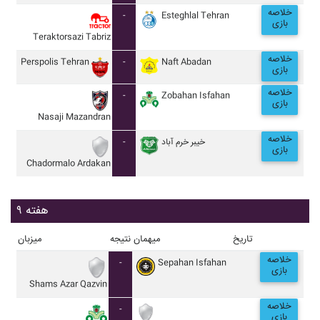
خلاصه
-
Esteghlal Tehran
بازی
Teraktorsazi Tabriz
خلاصه
Perspolis Tehran
-
Naft Abadan
بازی
خلاصه
-
Zobahan Isfahan
بازی
Nasaji Mazandran
خلاصه
-
خيبر خرم آباد
بازی
Chadormalo Ardakan
هفته ۹
تاریخ
میهمان
نتیجه
میزبان
خلاصه
-
Sepahan Isfahan
بازی
Shams Azar Qazvin
خلاصه
-
بازی