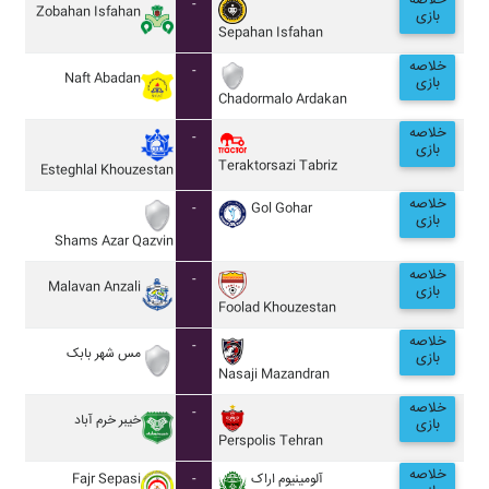
خلاصه
-
Zobahan Isfahan
بازی
Sepahan Isfahan
خلاصه
-
Naft Abadan
بازی
Chadormalo Ardakan
خلاصه
-
بازی
Teraktorsazi Tabriz
Esteghlal Khouzestan
خلاصه
-
Gol Gohar
بازی
Shams Azar Qazvin
خلاصه
-
Malavan Anzali
بازی
Foolad Khouzestan
خلاصه
-
مس شهر بابک
بازی
Nasaji Mazandran
خلاصه
-
خيبر خرم آباد
بازی
Perspolis Tehran
خلاصه
Fajr Sepasi
-
آلومينيوم اراک