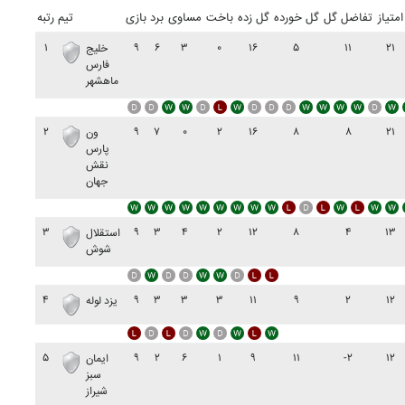
امتیاز
تفاضل گل
گل خورده
گل زده
باخت
مساوی
برد
بازی
تیم
رتبه
۱
۹
۶
۳
۰
۱۶
۵
۱۱
۲۱
خليج
فارس
ماهشهر
۲
۹
۷
۰
۲
۱۶
۸
۸
۲۱
ون
پارس
نقش
جهان
۳
۹
۳
۴
۲
۱۲
۸
۴
۱۳
استقلال
شوش
۴
۹
۳
۳
۳
۱۱
۹
۲
۱۲
يزد لوله
۵
۹
۲
۶
۱
۹
۱۱
-۲
۱۲
ايمان
سبز
شيراز