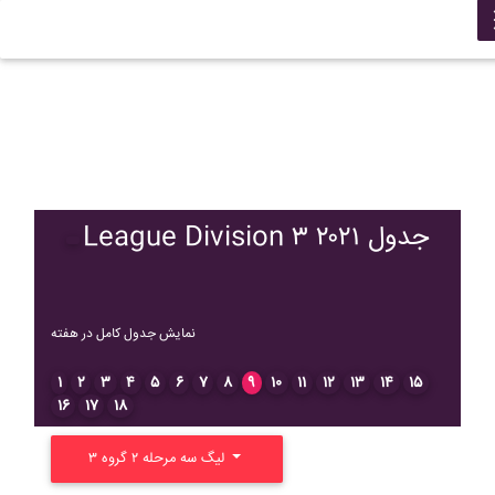
League Division ۳ ۲۰۲۱ جدول
نمایش جدول کامل در هفته
۱
۲
۳
۴
۵
۶
۷
۸
۹
۱۰
۱۱
۱۲
۱۳
۱۴
۱۵
۱۶
۱۷
۱۸
لیگ سه مرحله ۲ گروه ۳