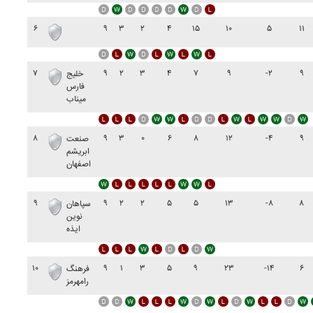
۶
۹
۳
۲
۴
۱۵
۱۰
۵
۱۱
۷
۹
۲
۳
۴
۷
۹
-۲
۹
خليج
فارس
ميناب
۸
۹
۳
۰
۶
۸
۱۲
-۴
۹
صنعت
ابريشم
اصفهان
۹
۹
۲
۲
۵
۵
۱۳
-۸
۸
سپاهان
نوين
ايذه
۱۰
۹
۱
۳
۵
۹
۲۳
-۱۴
۶
فرهنگ
رامهرمز