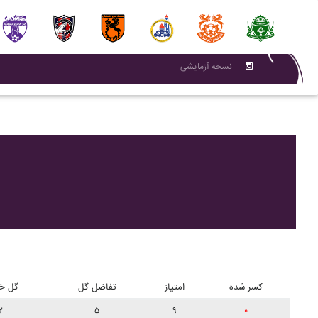
نسحه آزمایشی
کسر شده
امتیاز
تفاضل گل
گل خو
۲
۵
۹
۰