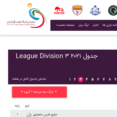
(current)
اخبار
لیگ برتر
صفحه نخست
League Division ۳ ۲۰۲۱ جدول
نمایش جدول کامل در هفته
۱
۲
۳
۴
۵
۶
۷
۸
۹
لیگ سه مرحله ۲ گروه ۳
تیم
رتبه
۱
خليج فارس ماهشهر