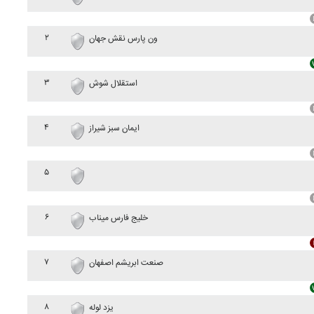
۲
ون پارس نقش جهان
۳
استقلال شوش
۴
ايمان سبز شيراز
۵
۶
خليج فارس ميناب
۷
صنعت ابريشم اصفهان
۸
يزد لوله