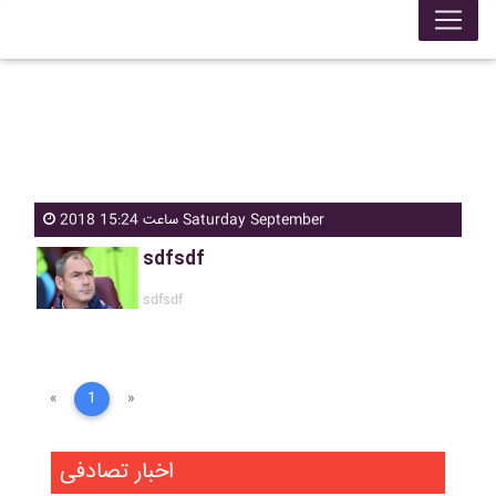
ساعت 15:24 2018 Saturday September
sdfsdf
sdfsdf
«
1
»
اخبار تصادفی