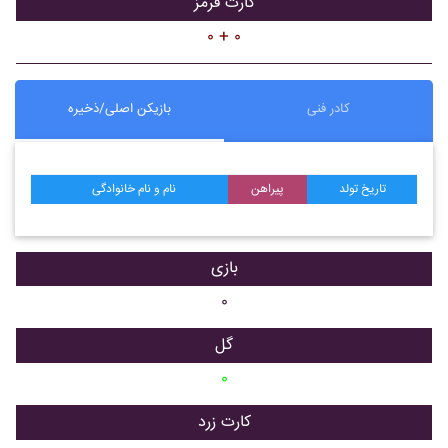
کارت قرمز
۰ + ۰
کادر فنی
بازیکن اصلی/ذخیره
تاریخ تولد
پیراهن
نام و نام خانوادگی
بازی
۰
گل
۰
کارت زرد