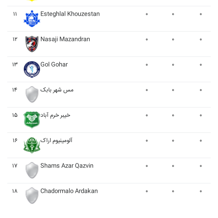
۱۱
Esteghlal Khouzestan
۰
۰
۰
۱۲
Nasaji Mazandran
۰
۰
۰
۱۳
Gol Gohar
۰
۰
۰
۱۴
مس شهر بابک
۰
۰
۰
۱۵
خيبر خرم آباد
۰
۰
۰
۱۶
آلومينيوم اراک
۰
۰
۰
۱۷
Shams Azar Qazvin
۰
۰
۰
۱۸
Chadormalo Ardakan
۰
۰
۰