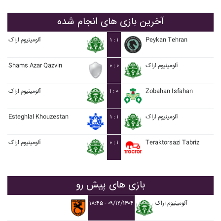
آخرین بازی های انجام شده
Peykan Tehran
۱ : ۱
آلومينيوم اراک
آلومينيوم اراک
۰ : ۰
Shams Azar Qazvin
Zobahan Isfahan
۱ : ۰
آلومينيوم اراک
آلومينيوم اراک
۱ : ۱
Esteghlal Khouzestan
Teraktorsazi Tabriz
۰ : ۱
آلومينيوم اراک
بازی های پیش رو
آلومينيوم اراک
۱۸:۴۵ - ۰۹/۱۲/۱۴۰۴