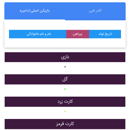
کادر فنی
بازیکن اصلی/ذخیره
تاریخ تولد
پیراهن
نام و نام خانوادگی
بازی
۰
گل
۰
کارت زرد
۰
کارت قرمز