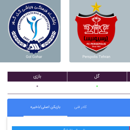
Gol Gohar
Perspolis Tehran
گل
بازی
۰
۰
کادر فنی
بازیکن اصلی/ذخیره