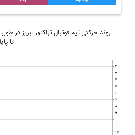
تاریخ تولد
پیراهن
تا پای
۱
۲
۳
۴
۵
۶
۷
۸
۹
۱۰
۱۱
۱۲