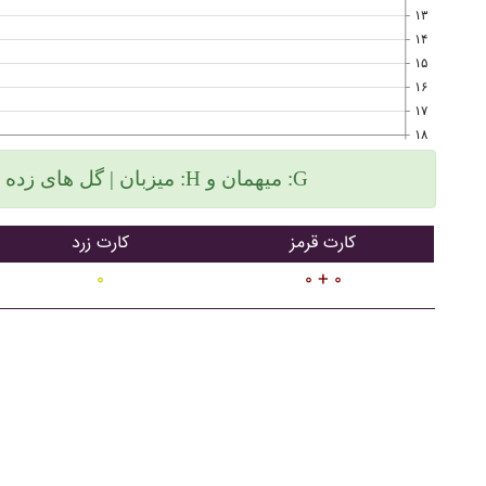
۱۳
۱۴
۱۵
۱۶
۱۷
۱۸
میزبان | گل های زده سمت چپ و گلهای خورده سمت راست :H میهمان و :G
کارت قرمز
کارت زرد
۰
۰ + ۰