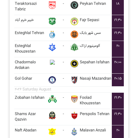
Teraktorsazi
-
Peykan Tehran
۱۸
Tabriz
خيبر خرم آباد
-
Fajr Sepasi
۱۹:۳۰
Esteghlal Tehran
-
مس شهر بابک
۱۹:۳۰
Esteghlal
-
آلومينيوم اراک
۲۰
Khouzestan
Chadormalo
-
Sepahan Isfahan
۲۰:۰۰
Ardakan
Gol Gohar
-
Nasaji Mazandran
۲۰:۱۵
۲۰۲۶ Saturday August
Zobahan Isfahan
-
Foolad
۱۹:۳۰
Khouzestan
Shams Azar
-
Perspolis Tehran
۱۹:۳۰
Qazvin
Naft Abadan
-
Malavan Anzali
۲۰