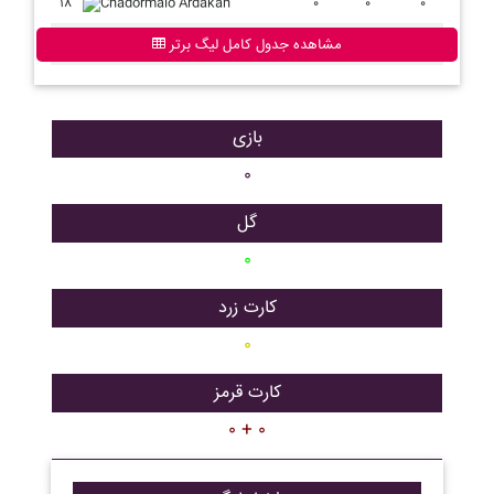
۱۸
Chadormalo Ardakan
۰
۰
۰
مشاهده جدول کامل لیگ برتر
بازی
۰
گل
۰
کارت زرد
۰
کارت قرمز
۰ + ۰