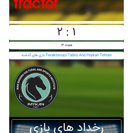
۲ : ۱
هفته ۱۴
بازی های گذشته Teraktorsazi Tabriz And Peykan Tehran
رخداد های بازی