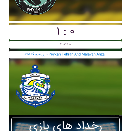
۱ : ۰
هفته ۱۱
بازی های گذشته Peykan Tehran And Malavan Anzali
رخداد های بازی