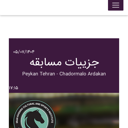
۰۵/۰۷/۱۴۰۴
جزییات مسابقه
Peykan Tehran - Chadormalo Ardakan
۱۷:۱۵