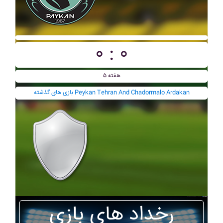
۰ : ۰
هفته ۵
بازی های گذشته Peykan Tehran And Chadormalo Ardakan
رخداد های بازی