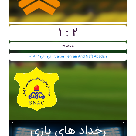
۱ : ۲
هفته ۲۱
بازی های گذشته Saipa Tehran And Naft Abadan
رخداد های بازی