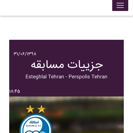
۳۱/۰۶/۱۳۹۸
جزییات مسابقه
Esteghlal Tehran - Perspolis Tehran
۱۸:۴۵