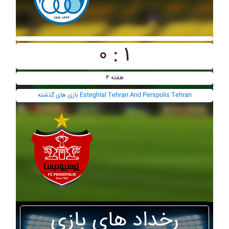
۰ : ۱
هفته ۴
بازی های گذشته Esteghlal Tehran And Perspolis Tehran
رخداد های بازی