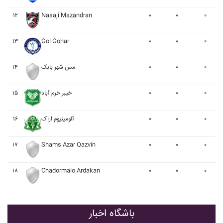
۱۲
Nasaji Mazandran
۰
۰
۰
۱۳
Gol Gohar
۰
۰
۰
۰
۰
۰
مس شهر بابک
۱۴
۰
۰
۰
خيبر خرم آباد
۱۵
۰
۰
۰
آلومينيوم اراک
۱۶
۱۷
Shams Azar Qazvin
۰
۰
۰
۱۸
Chadormalo Ardakan
۰
۰
۰
باشگاه اخبار