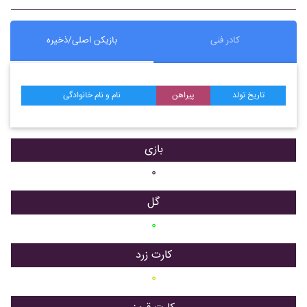
کادر فنی
بازیکن اصلی/ذخیره
تاریخ تولد
پیراهن
نام و نام خانوادگی
بازی
۰
گل
۰
کارت زرد
۰