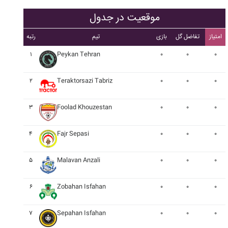
موقعیت در جدول
امتیاز
تفاضل گل
بازی
تیم
رتبه
۱
Peykan Tehran
۰
۰
۰
۲
Teraktorsazi Tabriz
۰
۰
۰
۳
Foolad Khouzestan
۰
۰
۰
۴
Fajr Sepasi
۰
۰
۰
۵
Malavan Anzali
۰
۰
۰
۶
Zobahan Isfahan
۰
۰
۰
۷
Sepahan Isfahan
۰
۰
۰