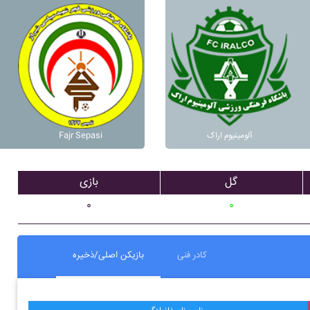
آلومينيوم اراک
Fajr Sepasi
گل
بازی
۰
۰
کادر فنی
بازیکن اصلی/ذخیره