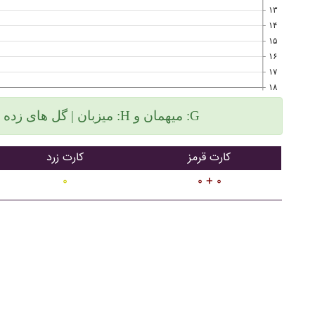
۱۳
۱۴
۱۵
۱۶
۱۷
۱۸
میزبان | گل های زده سمت چپ و گلهای خورده سمت راست :H میهمان و :G
کارت قرمز
کارت زرد
۰
۰ + ۰