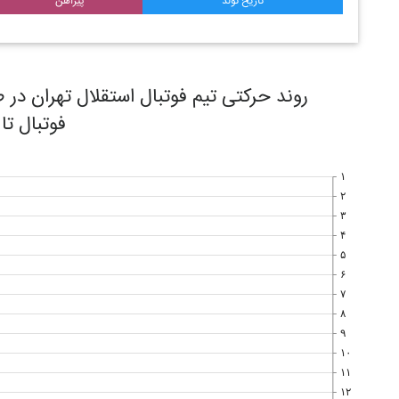
تاریخ تولد
پیراهن
فوتبال تا
۱
۲
۳
۴
۵
۶
۷
۸
۹
۱۰
۱۱
۱۲