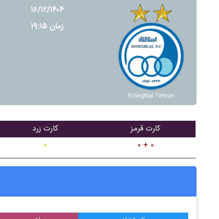
۱۶/۱۲/۱۴۰۴
زمان ۱۹:۱۵
Esteghlal Tehran
کارت قرمز
کارت زرد
۰
۰ + ۰