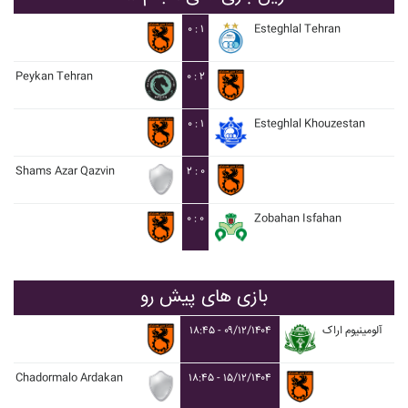
۰ : ۱
Esteghlal Tehran
Peykan Tehran
۰ : ۲
۰ : ۱
Esteghlal Khouzestan
Shams Azar Qazvin
۲ : ۰
۰ : ۰
Zobahan Isfahan
بازی های پیش رو
۱۸:۴۵ - ۰۹/۱۲/۱۴۰۴
آلومينيوم اراک
Chadormalo Ardakan
۱۸:۴۵ - ۱۵/۱۲/۱۴۰۴