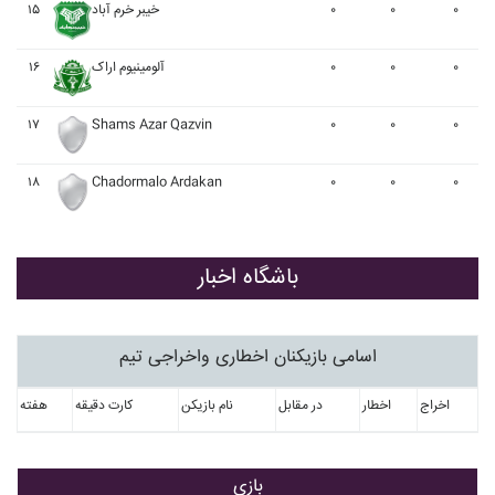
۱۵
خيبر خرم آباد
۰
۰
۰
۱۶
آلومينيوم اراک
۰
۰
۰
۱۷
Shams Azar Qazvin
۰
۰
۰
۱۸
Chadormalo Ardakan
۰
۰
۰
باشگاه اخبار
اسامی بازیکنان اخطاری واخراجی تیم
اخراج
اخطار
در مقابل
نام بازیکن
کارت دقیقه
هفته
بازی