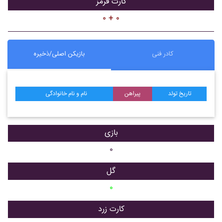
کارت قرمز
۰ + ۰
کادر فنی
بازیکن اصلی/ذخیره
تاریخ تولد
پیراهن
نام و نام خانوادگی
بازی
۰
گل
۰
کارت زرد