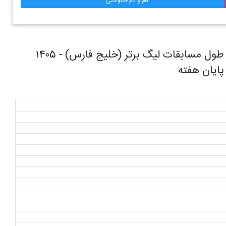
نام و نام خانوادگی
روند حرکتی تیم فوتبال نساجی مازندران در طول مسابقات ليگ برتر (خليج فارس) - ۱۴۰۵
 پایان هفته