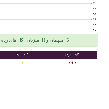
۱۳
۱۴
۱۵
۱۶
۱۷
۱۸
میزبان | گل های زده سمت چپ و گلهای خورده سمت راست :H میهمان و :G
کارت قرمز
کارت زرد
۰
۰ + ۰