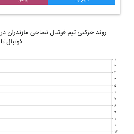
تاریخ تولد
پیراهن
فوتبال تا
۱
۲
۳
۴
۵
۶
۷
۸
۹
۱۰
۱۱
۱۲