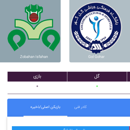
Zobahan Isfahan
Gol Gohar
گل
بازی
۰
۰
کادر فنی
بازیکن اصلی/ذخیره