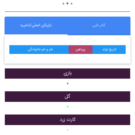
۰ + ۰
بازیکن اصلی/ذخیره
کادر فنی
نام و نام خانوادگی
پیراهن
تاریخ تولد
بازی
۰
گل
۰
کارت زرد
۰