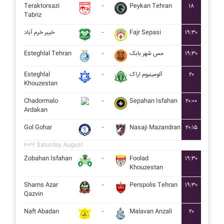
Teraktorsazi
-
Peykan Tehran
۱۸
Tabriz
خيبر خرم آباد
-
Fajr Sepasi
۱۹:۳۰
Esteghlal Tehran
-
مس شهر بابک
۱۹:۳۰
Esteghlal
-
آلومينيوم اراک
۲۰
Khouzestan
Chadormalo
-
Sepahan Isfahan
۲۰:۰۰
Ardakan
Gol Gohar
-
Nasaji Mazandran
۲۰:۱۵
۲۰۲۶ Saturday August
Zobahan Isfahan
-
Foolad
۱۹:۳۰
Khouzestan
Shams Azar
-
Perspolis Tehran
۱۹:۳۰
Qazvin
Naft Abadan
-
Malavan Anzali
۲۰