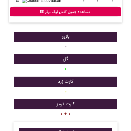
۱۸
Chadormalo Ardakan
۰
۰
۰
مشاهده جدول کامل لیگ برتر
بازی
۰
گل
۰
کارت زرد
۰
کارت قرمز
۰ + ۰