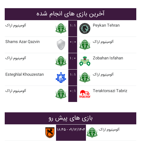
آخرین بازی های انجام شده
Peykan Tehran
۱ : ۱
آلومينيوم اراک
آلومينيوم اراک
۰ : ۰
Shams Azar Qazvin
Zobahan Isfahan
۱ : ۰
آلومينيوم اراک
آلومينيوم اراک
۱ : ۱
Esteghlal Khouzestan
Teraktorsazi Tabriz
۰ : ۱
آلومينيوم اراک
بازی های پیش رو
آلومينيوم اراک
۱۸:۴۵ - ۰۹/۱۲/۱۴۰۴