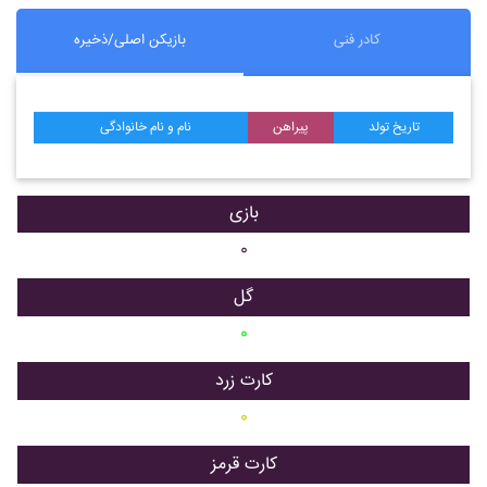
کادر فنی
بازیکن اصلی/ذخیره
تاریخ تولد
پیراهن
نام و نام خانوادگی
بازی
۰
گل
۰
کارت زرد
۰
کارت قرمز