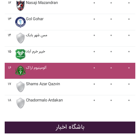
۱۲
Nasaji Mazandran
۰
۰
۰
۱۳
Gol Gohar
۰
۰
۰
۰
۰
۰
مس شهر بابک
۱۴
۰
۰
۰
خيبر خرم آباد
۱۵
۰
۰
۰
آلومينيوم اراک
۱۶
۱۷
Shams Azar Qazvin
۰
۰
۰
۱۸
Chadormalo Ardakan
۰
۰
۰
باشگاه اخبار