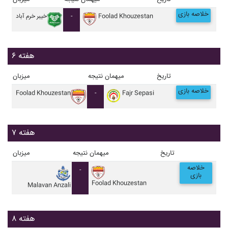
خلاصه بازی
Foolad Khouzestan
-
خيبر خرم آباد
هفته ۶
تاریخ
میهمان
نتیجه
میزبان
خلاصه بازی
Foolad Khouzestan
-
Fajr Sepasi
هفته ۷
تاریخ
میهمان
نتیجه
میزبان
خلاصه
-
بازی
Foolad Khouzestan
Malavan Anzali
هفته ۸