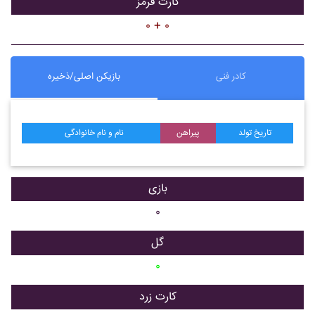
کارت قرمز
۰ + ۰
کادر فنی
بازیکن اصلی/ذخیره
تاریخ تولد
پیراهن
نام و نام خانوادگی
بازی
۰
گل
۰
کارت زرد