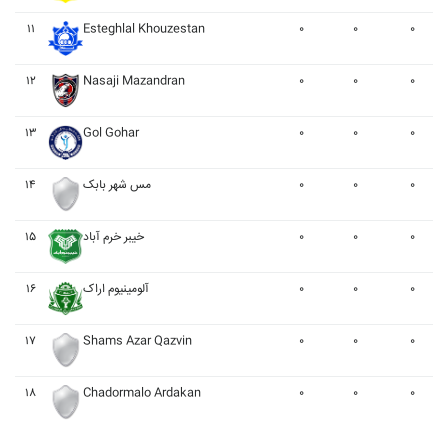
۱۱
Esteghlal Khouzestan
۰
۰
۰
۱۲
Nasaji Mazandran
۰
۰
۰
۱۳
Gol Gohar
۰
۰
۰
۱۴
مس شهر بابک
۰
۰
۰
۱۵
خيبر خرم آباد
۰
۰
۰
۱۶
آلومينيوم اراک
۰
۰
۰
۱۷
Shams Azar Qazvin
۰
۰
۰
۱۸
Chadormalo Ardakan
۰
۰
۰