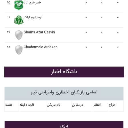
۱۵
خيبر خرم آباد
۰
۰
۰
۱۶
آلومينيوم اراک
۰
۰
۰
۱۷
Shams Azar Qazvin
۰
۰
۰
۱۸
Chadormalo Ardakan
۰
۰
۰
باشگاه اخبار
اسامی بازیکنان اخطاری واخراجی تیم
اخراج
اخطار
در مقابل
نام بازیکن
کارت دقیقه
هفته
بازی