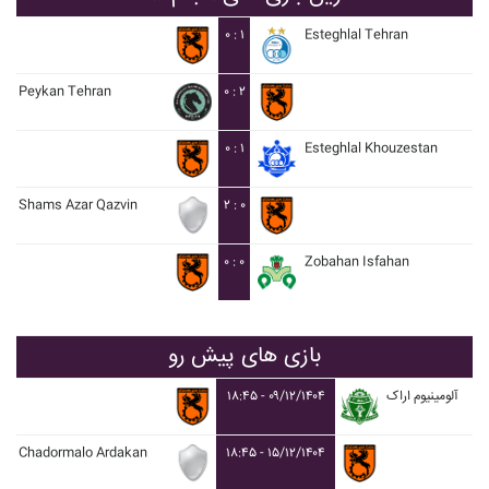
۰ : ۱
Esteghlal Tehran
Peykan Tehran
۰ : ۲
۰ : ۱
Esteghlal Khouzestan
Shams Azar Qazvin
۲ : ۰
۰ : ۰
Zobahan Isfahan
بازی های پیش رو
۱۸:۴۵ - ۰۹/۱۲/۱۴۰۴
آلومينيوم اراک
Chadormalo Ardakan
۱۸:۴۵ - ۱۵/۱۲/۱۴۰۴