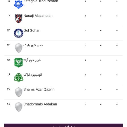
۱۱
Esteghlal Khouzestan
۰
۰
۰
۱۲
Nasaji Mazandran
۰
۰
۰
۱۳
Gol Gohar
۰
۰
۰
۱۴
مس شهر بابک
۰
۰
۰
۱۵
خيبر خرم آباد
۰
۰
۰
۱۶
آلومينيوم اراک
۰
۰
۰
۱۷
Shams Azar Qazvin
۰
۰
۰
۱۸
Chadormalo Ardakan
۰
۰
۰