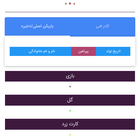
۰ + ۰
کادر فنی
بازیکن اصلی/ذخیره
تاریخ تولد
پیراهن
نام و نام خانوادگی
بازی
۰
گل
۰
کارت زرد
۰