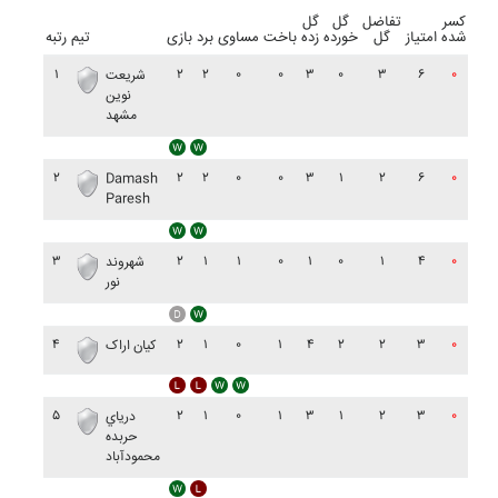
کسر
تفاضل
گل
گل
شده
امتیاز
گل
خورده
زده
باخت
مساوی
برد
بازی
تیم
رتبه
۱
۲
۲
۰
۰
۳
۰
۳
۶
۰
شريعت
نوين
مشهد
۲
۲
۲
۰
۰
۳
۱
۲
۶
۰
Damash
Paresh
۳
۲
۱
۱
۰
۱
۰
۱
۴
۰
شهروند
نور
۴
۲
۱
۰
۱
۴
۲
۲
۳
۰
کيان اراک
۵
۲
۱
۰
۱
۳
۱
۲
۳
۰
درياي
حربده
محمودآباد