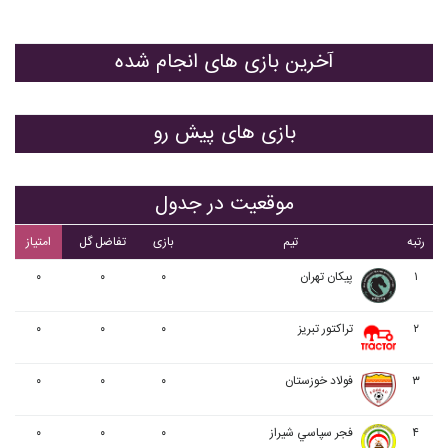
آخرین بازی های انجام شده
بازی های پیش رو
موقعیت در جدول
رتبه
تیم
بازی
تفاضل گل
امتیاز
۱
پيکان تهران
۰
۰
۰
۲
تراکتور تبریز
۰
۰
۰
۳
فولاد خوزستان
۰
۰
۰
۴
فجر سپاسي شیراز
۰
۰
۰