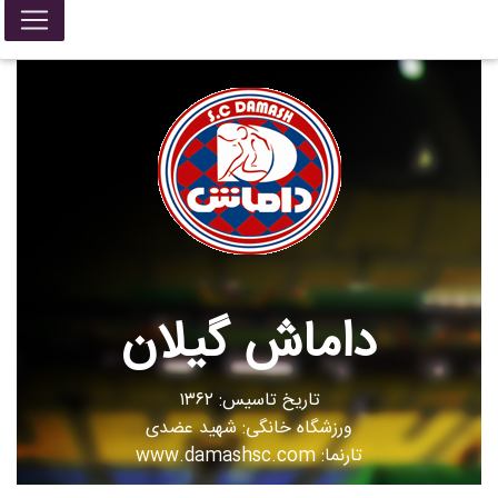
داماش گيلان
تاریخ تاسیس: ۱۳۶۲
ورزشگاه خانگی: شهید عضدی
تارنما: www.damashsc.com