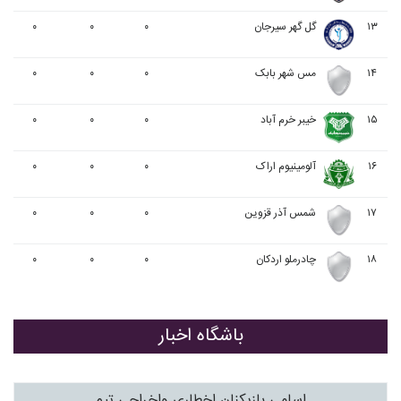
۱۳
گل گهر سیرجان
۰
۰
۰
۱۴
مس شهر بابک
۰
۰
۰
۱۵
خيبر خرم آباد
۰
۰
۰
۱۶
آلومينيوم اراک
۰
۰
۰
۱۷
شمس آذر قزوین
۰
۰
۰
۱۸
چادرملو اردکان
۰
۰
۰
باشگاه اخبار
اسامی بازیکنان اخطاری واخراجی تیم