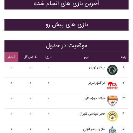
آخرین بازی های انجام شده
بازی های پیش رو
موقعیت در جدول
رتبه
تیم
بازی
تفاضل گل
امتیاز
۱
پيکان تهران
۰
۰
۰
۲
تراکتور تبریز
۰
۰
۰
۳
فولاد خوزستان
۰
۰
۰
۴
فجر سپاسي شیراز
۰
۰
۰
۵
ملوان بندر انزلي
۰
۰
۰