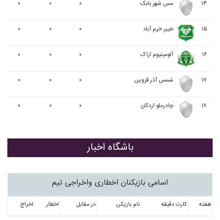
۱۴
مس شهر بابک
۰
۰
۰
۱۵
خيبر خرم آباد
۰
۰
۰
۱۶
آلومينيوم اراک
۰
۰
۰
۱۷
شمس آذر قزوین
۰
۰
۰
۱۸
چادرملو اردکان
۰
۰
۰
باشگاه اخبار
اسامی بازیکنان اخطاری واخراجی تیم
هفته
کارت دقیقه
نام بازیکن
در مقابل
اخطار
اخراج