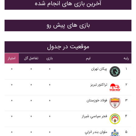
آخرین بازی های انجام شده
بازی های پیش رو
موقعیت در جدول
رتبه
تیم
بازی
تفاضل گل
امتیاز
۱
پيکان تهران
۰
۰
۰
۲
تراکتور تبریز
۰
۰
۰
۳
فولاد خوزستان
۰
۰
۰
۴
فجر سپاسي شیراز
۰
۰
۰
۵
ملوان بندر انزلي
۰
۰
۰