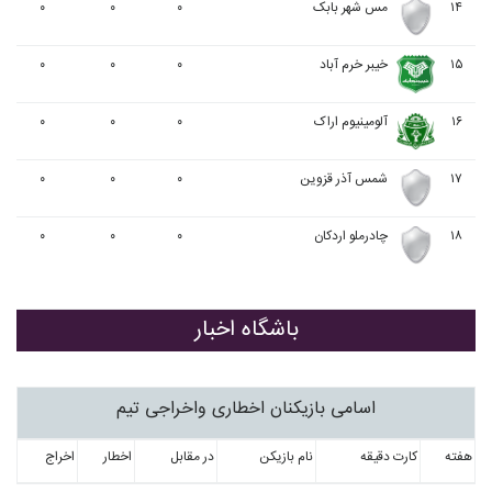
۱۴
مس شهر بابک
۰
۰
۰
۱۵
خيبر خرم آباد
۰
۰
۰
۱۶
آلومينيوم اراک
۰
۰
۰
۱۷
شمس آذر قزوین
۰
۰
۰
۱۸
چادرملو اردکان
۰
۰
۰
باشگاه اخبار
اسامی بازیکنان اخطاری واخراجی تیم
هفته
کارت دقیقه
نام بازیکن
در مقابل
اخطار
اخراج