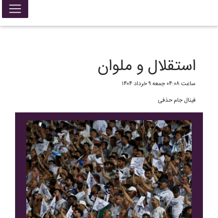
False{ return; }
استقلال و ملوان
ساعت ۰۴:۰۸ جمعه ۹ خرداد ۱۴۰۴
فینال جام حذفی