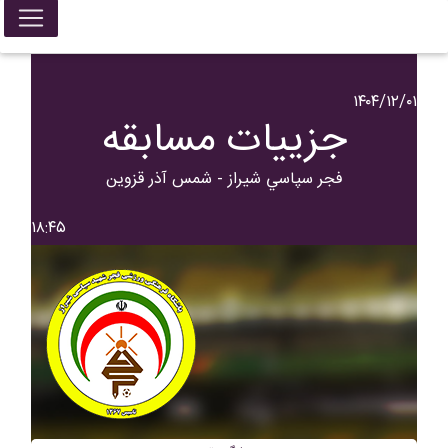
۱۴۰۴/۱۲/۰۱
جزییات مسابقه
فجر سپاسي شیراز - شمس آذر قزوین
۱۸:۴۵