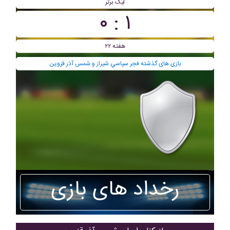
لیگ برتر
۱ : ۰
هفته ۲۲
بازی های گذشته فجر سپاسي شیراز و شمس آذر قزوین
رخداد های بازی