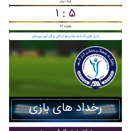
لیگ برتر
۵ : ۱
هفته ۲۲
بازی های گذشته چادرملو اردکان و گل گهر سیرجان
رخداد های بازی