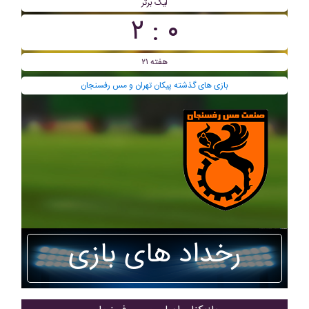
لیگ برتر
۰ : ۲
هفته ۲۱
بازی های گذشته پيکان تهران و مس رفسنجان
رخداد های بازی