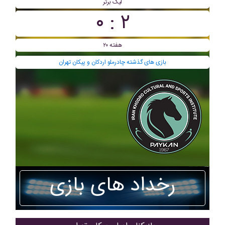
لیگ برتر
۲ : ۰
هفته ۲۰
بازی های گذشته چادرملو اردکان و پيکان تهران
رخداد های بازی